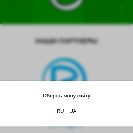
НАШИ ПАРТНЕРЫ
Оберіть мову сайту
RU
UA