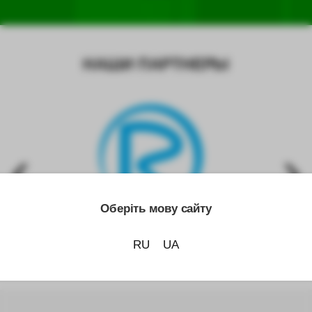
НАШИ ПАРТНЕРЫ
Оберіть мову сайту
RU
UA