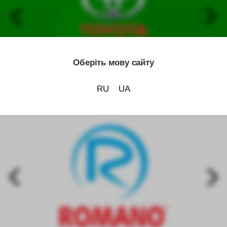
Оберіть мову сайту
RU
UA
НАШИ ПАРТНЕРЫ