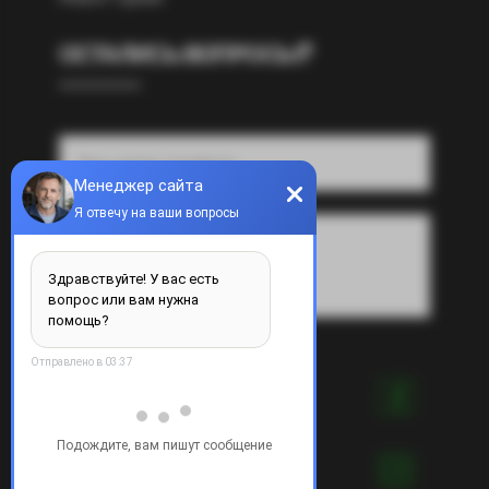
ОСТАЛИСЬ ВОПРОСЫ?