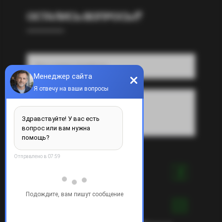
ОСТАЛИСЬ ВОПРОСЫ?