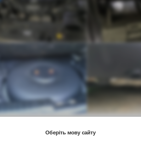
Оберіть мову сайту